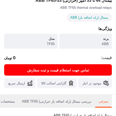
بیمتال 44 تا 53 آمپر (حرارتی) ABB TF65-53
ABB TF65 thermal overload relays
بیمتال (رله اضافه بار) ABB
ویژگی‌ها
برند
مدل
TF65
ABB
0
قیمت:
تومان
تماس جهت استعلام قیمت و ثبت سفارش
موجود در انبار
گارانتی اصالت کالا
ارسال سریع
معرفی
بررسی بیمتال (رله اضافه بار حرارتی) ABB TF65
مشخصات
بیمتال (رله اضافه بار حرارتی) ABB TF65