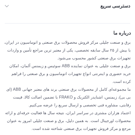
دسترسی سریع
خانه
ABB
درباره ما
SIEMENS
برق و صنعت جلیلی مرکز فروش محصولات برق صنعتی و اتوماسیون در ایران،
SCHNEIDER
با بیش از ۲۵ سال سابقه تخصصی، یکی از معتبر ترین مراجع تأمین و واردات
تجهیزات برق صنعتی کشور محسوب می‌شود.
فراکو FRAKO
برق و صنعت جلیلی به عنوان نماینده ABB سوئیس و زیمنس آلمان، امکان
درباره ما
خرید حضوری و اینترنتی انواع تجهیزات اتوماسیون و برق صنعتی را فراهم
مقالات تخصصی برق صنعتی
کرده است.
ما مجموعه‌ای کامل از محصولات برق صنعتی برند های معتبر جهانی ABB (ای
بی بی)، زیمنس، اشنایدر الکتریک و FRAKO با تضمین اصالت کالا، قیمت
رقابتی، مشاوره فنی تخصصی و ارسال سریع را عرضه می‌کنیم.
اعتماد هزاران مشتری در سراسر ایران، نتیجه سال ها فعالیت حرفه‌ای و ارائه
محصولات اورجینال است. به همین دلیل، برق و صنعت جلیلی امروز به عنوان
مرجع و مرکز فروش تجهیزات برق صنعتی شناخته شده است.