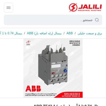
برق و صنعت جلیلی
/
ABB
/
بیمتال (رله اضافه بار) ABB
/
بیمتال 0.74 تا 1 آمپر (حرارتی) ABB TF42-1