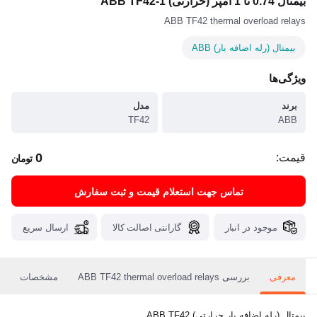
بیمتال 0.74 تا 1 آمپر (حرارتی) ABB TF42-1
ABB TF42 thermal overload relays
بیمتال (رله اضافه بار) ABB
ویژگی‌ها
برند
مدل
TF42
ABB
0
قیمت:
تومان
تماس جهت استعلام قیمت و ثبت سفارش
موجود در انبار
گارانتی اصالت کالا
ارسال سریع
معرفی
بررسی ABB TF42 thermal overload relays
مشخصات
بیمتال (رله اضافه بار حرارتی) ABB TF42