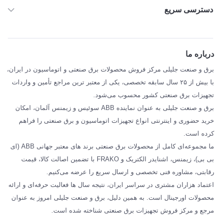
دسترسی سریع
خانه
ABB
درباره ما
SIEMENS
برق و صنعت جلیلی مرکز فروش محصولات برق صنعتی و اتوماسیون در ایران،
SCHNEIDER
با بیش از ۲۵ سال سابقه تخصصی، یکی از معتبر ترین مراجع تأمین و واردات
تجهیزات برق صنعتی کشور محسوب می‌شود.
فراکو FRAKO
برق و صنعت جلیلی به عنوان نماینده ABB سوئیس و زیمنس آلمان، امکان
درباره ما
خرید حضوری و اینترنتی انواع تجهیزات اتوماسیون و برق صنعتی را فراهم
مقالات تخصصی برق صنعتی
کرده است.
ما مجموعه‌ای کامل از محصولات برق صنعتی برند های معتبر جهانی ABB (ای
بی بی)، زیمنس، اشنایدر الکتریک و FRAKO با تضمین اصالت کالا، قیمت
رقابتی، مشاوره فنی تخصصی و ارسال سریع را عرضه می‌کنیم.
اعتماد هزاران مشتری در سراسر ایران، نتیجه سال ها فعالیت حرفه‌ای و ارائه
محصولات اورجینال است. به همین دلیل، برق و صنعت جلیلی امروز به عنوان
مرجع و مرکز فروش تجهیزات برق صنعتی شناخته شده است.