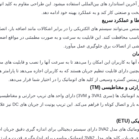
 آخرین استاندارد های بین‌المللی استفاده میشود. این طراحی مقاوم به کلید ات
 و صنعتی کار کند و به عملکرد بهینه خود ادامه دهد.
ا و عملکرد سریع
منس می‌توانند سیستم های الکتریکی را در برابر اشکالات مانند اضافه بار، اتصال
مناسب محافظت کنند. این قابلیت به سرعت و به صورت مطمئنی در مواقع اضط
ی از اتصالات برق جلوگیری عمل میآورد.
ان
نها به کاربران این امکان را می‌دهد تا به سرعت آنها را نصب و قابلیت های مخ
مچنین دارای قابلیت تنظیم جریان هستند که به کاربران اجازه می‌دهد تا پارامتر
 زیمنس گستره وسیعی از کلید های اتوماتیک را در اختیار شما قرار می‌دهد.
رتی و مغناطیسی (TM)
مدل معمولی این کلید اتوماتیک ها (سری 3VA1 و 3VM) دارای واحد های تریپ ح
 (ETU)
حسگر جریان کلید اتوماتیک های مدل 3VA2 دارای سیستم دیجیتالی برای اندازه گیری دقیق 
دقت بالای اندازه گیری جریان، کلید های مدل 3VA2 اتوماتیک مناسب برای اندازه‌گیری