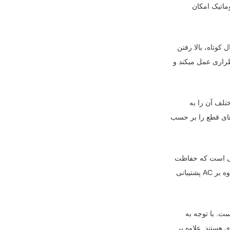
وماتیک امکان
 کوتاه، بالا رفتن
راری عمل میکند و
تلف آن را به
 های قطع را بر حسب
رارتی و مغناطیسی است که حفاظت
از خط در برابر اضافه بار و اتصال کوتاه را فراهم می‌کند. این تریپ یونیت از جریان های DC نیز علاوه بر AC پشتیبانی
جریان است. با توجه به
 قدرت و انرژی هستند. علاوه بر