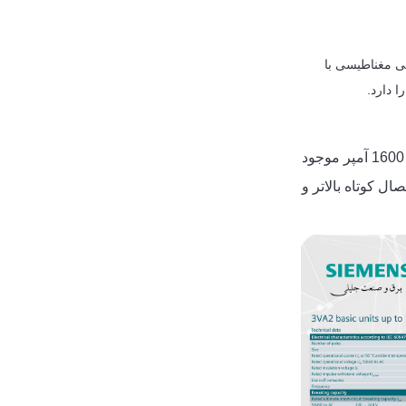
پ یونیت حرارتی مغناطیسی با
این کلید ها با تریپ یونیت های الکترونیکی هوشمند و دقیق عرضه شده اند. تا جریان نامی 1600 آمپر موجود
اژ AC را دارند. سری 3VA2 قدرت قطع اتصال کوتاه بالاتر و