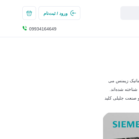
ورود / ثبت‌نام
09934164649
وماتیک زیمنس می
شناخته شده‌اند.
و صنعت جلیلی کلید