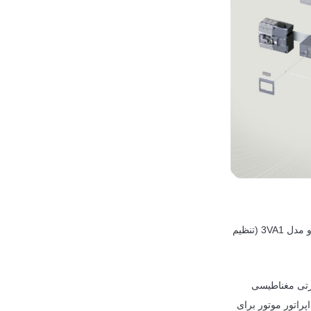
کلید های اتوماتیک زیمنس در سری های 3VM و 3VA تولید می شوند. کلید های 3VA زیمنس نیز در دو مدل 3VA1 (تنظیم
 یونیت های حرارتی مغناطیسی
فدار میباشند. کلید های سری 3VM قابلیت نصب اپراتور موتور برای