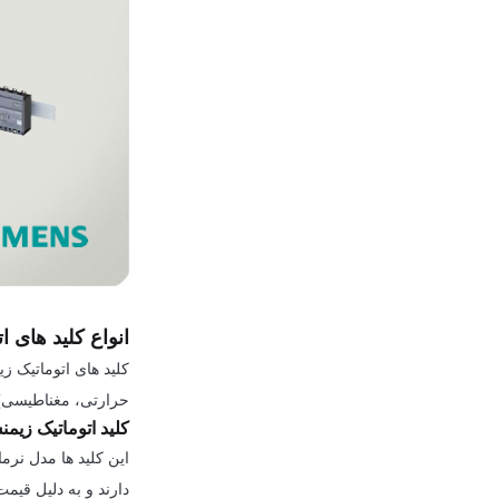
انواع کلید های 
حرارتی، مغناطیسی) و 3VA2 (تنظیم الکترونیکی) عرضه 
کلید اتوماتیک زیمنس 