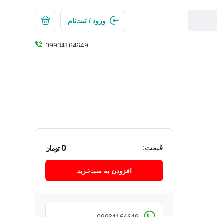
ورود / ثبت‌نام
09934164649
0
قیمت:
تومان
افزودن به سبدخرید
09934164649