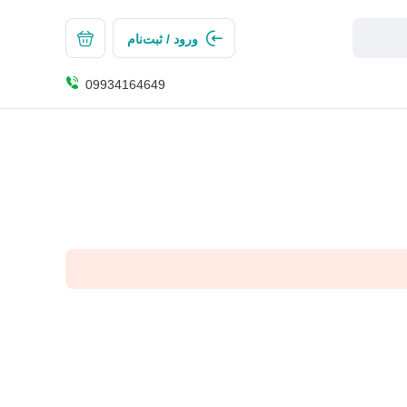
ورود / ثبت‌نام
09934164649