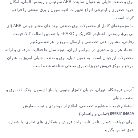
برق و صنعت جلیلی به عنوان نماینده ABB سوئیس و زیمنس آلمان، امکان
درباره ما
خرید حضوری و اینترنتی انواع تجهیزات اتوماسیون و برق صنعتی را فراهم
مقالات تخصصی برق صنعتی
کرده است.
ما مجموعه‌ای کامل از محصولات برق صنعتی برند های معتبر جهانی ABB (ای
بی بی)، زیمنس، اشنایدر الکتریک و FRAKO با تضمین اصالت کالا، قیمت
رقابتی، مشاوره فنی تخصصی و ارسال سریع را عرضه می‌کنیم.
اعتماد هزاران مشتری در سراسر ایران، نتیجه سال ها فعالیت حرفه‌ای و ارائه
محصولات اورجینال است. به همین دلیل، برق و صنعت جلیلی امروز به عنوان
مرجع و مرکز فروش تجهیزات برق صنعتی شناخته شده است.
آدرس فروشگاه: تهران، خیابان لاله‌زار جنوبی، پاساژ ادیسون، پلاک ۱۶، برق و
صنعت جلیلی
استعلام قیمت، مشاوره تخصصی، اطلاع از موجودی و ثبت سفارش:
09934164649 (تماس و واتساپ)
برای دریافت شماره تلفن ثابت واحد فروش و همکاری های تجاری، با شماره
فوق تماس بگیرید.