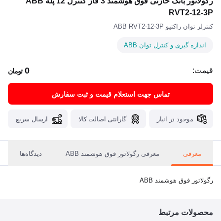
رگولاتور بانک خازنی فوق هوشمند 3 فاز کنترل 12 پله ABB
RVT2-12-3P
کنترلر توان راکتیو ABB RVT2-12-3P
اندازه گیری و کنترل توان ABB
0
قیمت:
تومان
تماس جهت استعلام قیمت و ثبت سفارش
موجود در انبار
گارانتی اصالت کالا
ارسال سریع
معرفی
معرفی رگولاتور فوق هوشمند ABB
دیدگاه‌ها
رگولاتور فوق هوشمند ABB
محصولات مرتبط