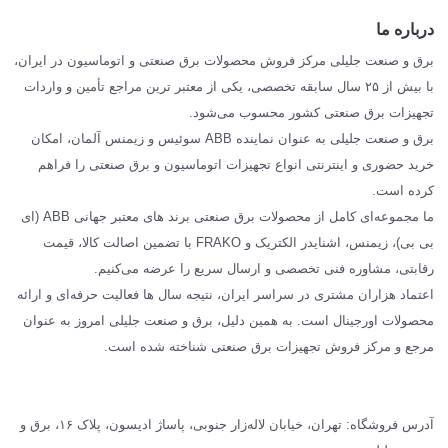
ABB
درباره ما
SIEMENS
برق و صنعت جلیلی مرکز فروش محصولات برق صنعتی و اتوماسیون در ایران،
SCHNEIDER
با بیش از ۲۵ سال سابقه تخصصی، یکی از معتبر ترین مراجع تأمین و واردات
تجهیزات برق صنعتی کشور محسوب می‌شود.
فراکو FRAKO
برق و صنعت جلیلی به عنوان نماینده ABB سوئیس و زیمنس آلمان، امکان
درباره ما
خرید حضوری و اینترنتی انواع تجهیزات اتوماسیون و برق صنعتی را فراهم
مقالات تخصصی برق صنعتی
کرده است.
ما مجموعه‌ای کامل از محصولات برق صنعتی برند های معتبر جهانی ABB (ای
بی بی)، زیمنس، اشنایدر الکتریک و FRAKO با تضمین اصالت کالا، قیمت
رقابتی، مشاوره فنی تخصصی و ارسال سریع را عرضه می‌کنیم.
اعتماد هزاران مشتری در سراسر ایران، نتیجه سال ها فعالیت حرفه‌ای و ارائه
محصولات اورجینال است. به همین دلیل، برق و صنعت جلیلی امروز به عنوان
مرجع و مرکز فروش تجهیزات برق صنعتی شناخته شده است.
آدرس فروشگاه: تهران، خیابان لاله‌زار جنوبی، پاساژ ادیسون، پلاک ۱۶، برق و