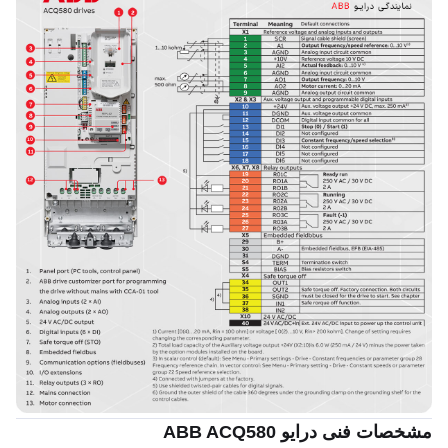
مشخصات فنی درایو ABB ACQ580