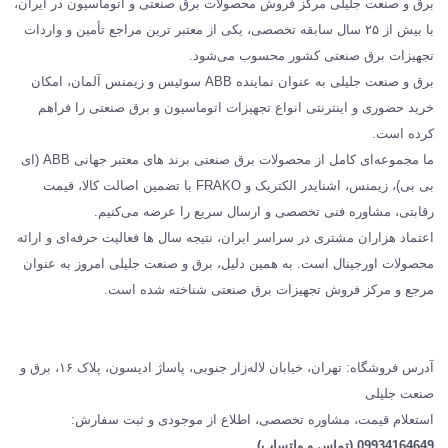
برق و صنعت جلیلی مرکز فروش محصولات برق صنعتی و اتوماسیون در ایران،
SCHNEIDER
با بیش از ۲۵ سال سابقه تخصصی، یکی از معتبر ترین مراجع تأمین و واردات
تجهیزات برق صنعتی کشور محسوب می‌شود.
فراکو FRAKO
برق و صنعت جلیلی به عنوان نماینده ABB سوئیس و زیمنس آلمان، امکان
درباره ما
خرید حضوری و اینترنتی انواع تجهیزات اتوماسیون و برق صنعتی را فراهم
مقالات تخصصی برق صنعتی
کرده است.
ما مجموعه‌ای کامل از محصولات برق صنعتی برند های معتبر جهانی ABB (ای
بی بی)، زیمنس، اشنایدر الکتریک و FRAKO با تضمین اصالت کالا، قیمت
رقابتی، مشاوره فنی تخصصی و ارسال سریع را عرضه می‌کنیم.
اعتماد هزاران مشتری در سراسر ایران، نتیجه سال ها فعالیت حرفه‌ای و ارائه
محصولات اورجینال است. به همین دلیل، برق و صنعت جلیلی امروز به عنوان
مرجع و مرکز فروش تجهیزات برق صنعتی شناخته شده است.
آدرس فروشگاه: تهران، خیابان لاله‌زار جنوبی، پاساژ ادیسون، پلاک ۱۶، برق و
صنعت جلیلی
استعلام قیمت، مشاوره تخصصی، اطلاع از موجودی و ثبت سفارش:
09934164649 (تماس و واتساپ)