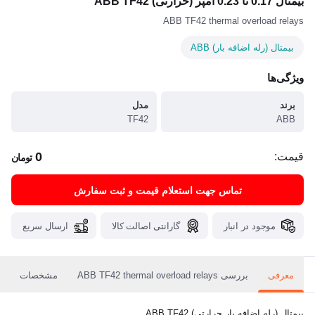
بیمتال 0.17 تا 0.23 آمپر (حرارتی) ABB TF42
ABB TF42 thermal overload relays
بیمتال (رله اضافه بار) ABB
ویژگی‌ها
برند
مدل
TF42
ABB
0
قیمت:
تومان
تماس جهت استعلام قیمت و ثبت سفارش
موجود در انبار
گارانتی اصالت کالا
ارسال سریع
معرفی
بررسی ABB TF42 thermal overload relays
مشخصات
بیمتال (رله اضافه بار حرارتی) ABB TF42