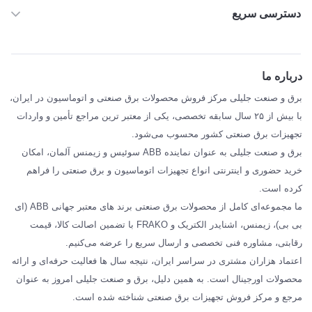
دسترسی سریع
خانه
ABB
درباره ما
SIEMENS
برق و صنعت جلیلی مرکز فروش محصولات برق صنعتی و اتوماسیون در ایران،
SCHNEIDER
با بیش از ۲۵ سال سابقه تخصصی، یکی از معتبر ترین مراجع تأمین و واردات
تجهیزات برق صنعتی کشور محسوب می‌شود.
فراکو FRAKO
برق و صنعت جلیلی به عنوان نماینده ABB سوئیس و زیمنس آلمان، امکان
درباره ما
خرید حضوری و اینترنتی انواع تجهیزات اتوماسیون و برق صنعتی را فراهم
مقالات تخصصی برق صنعتی
کرده است.
ما مجموعه‌ای کامل از محصولات برق صنعتی برند های معتبر جهانی ABB (ای
بی بی)، زیمنس، اشنایدر الکتریک و FRAKO با تضمین اصالت کالا، قیمت
رقابتی، مشاوره فنی تخصصی و ارسال سریع را عرضه می‌کنیم.
اعتماد هزاران مشتری در سراسر ایران، نتیجه سال ها فعالیت حرفه‌ای و ارائه
محصولات اورجینال است. به همین دلیل، برق و صنعت جلیلی امروز به عنوان
مرجع و مرکز فروش تجهیزات برق صنعتی شناخته شده است.