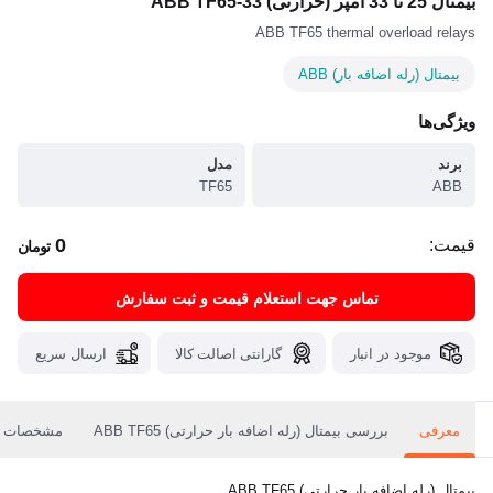
بیمتال 25 تا 33 آمپر (حرارتی) ABB TF65-33
ABB TF65 thermal overload relays
بیمتال (رله اضافه بار) ABB
ویژگی‌ها
برند
مدل
TF65
ABB
0
قیمت:
تومان
تماس جهت استعلام قیمت و ثبت سفارش
موجود در انبار
گارانتی اصالت کالا
ارسال سریع
معرفی
بررسی بیمتال (رله اضافه بار حرارتی) ABB TF65
مشخصات
بیمتال (رله اضافه بار حرارتی) ABB TF65