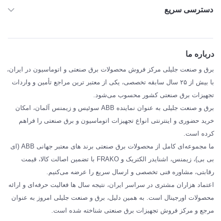
دسترسی سریع
خانه
ABB
درباره ما
SIEMENS
برق و صنعت جلیلی مرکز فروش محصولات برق صنعتی و اتوماسیون در ایران،
SCHNEIDER
با بیش از ۲۵ سال سابقه تخصصی، یکی از معتبر ترین مراجع تأمین و واردات
تجهیزات برق صنعتی کشور محسوب می‌شود.
فراکو FRAKO
برق و صنعت جلیلی به عنوان نماینده ABB سوئیس و زیمنس آلمان، امکان
درباره ما
خرید حضوری و اینترنتی انواع تجهیزات اتوماسیون و برق صنعتی را فراهم
مقالات تخصصی برق صنعتی
کرده است.
ما مجموعه‌ای کامل از محصولات برق صنعتی برند های معتبر جهانی ABB (ای
بی بی)، زیمنس، اشنایدر الکتریک و FRAKO با تضمین اصالت کالا، قیمت
رقابتی، مشاوره فنی تخصصی و ارسال سریع را عرضه می‌کنیم.
اعتماد هزاران مشتری در سراسر ایران، نتیجه سال ها فعالیت حرفه‌ای و ارائه
محصولات اورجینال است. به همین دلیل، برق و صنعت جلیلی امروز به عنوان
مرجع و مرکز فروش تجهیزات برق صنعتی شناخته شده است.