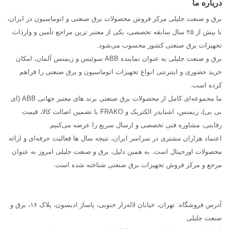
درباره ما
SIEMENS
برق و صنعت جلیلی مرکز فروش محصولات برق صنعتی و اتوماسیون در ایران،
SCHNEIDER
با بیش از ۲۵ سال سابقه تخصصی، یکی از معتبر ترین مراجع تأمین و واردات
تجهیزات برق صنعتی کشور محسوب می‌شود.
فراکو FRAKO
برق و صنعت جلیلی به عنوان نماینده ABB سوئیس و زیمنس آلمان، امکان
درباره ما
خرید حضوری و اینترنتی انواع تجهیزات اتوماسیون و برق صنعتی را فراهم
مقالات تخصصی برق صنعتی
کرده است.
ما مجموعه‌ای کامل از محصولات برق صنعتی برند های معتبر جهانی ABB (ای
بی بی)، زیمنس، اشنایدر الکتریک و FRAKO با تضمین اصالت کالا، قیمت
رقابتی، مشاوره فنی تخصصی و ارسال سریع را عرضه می‌کنیم.
اعتماد هزاران مشتری در سراسر ایران، نتیجه سال ها فعالیت حرفه‌ای و ارائه
محصولات اورجینال است. به همین دلیل، برق و صنعت جلیلی امروز به عنوان
مرجع و مرکز فروش تجهیزات برق صنعتی شناخته شده است.
آدرس فروشگاه: تهران، خیابان لاله‌زار جنوبی، پاساژ ادیسون، پلاک ۱۶، برق و
صنعت جلیلی