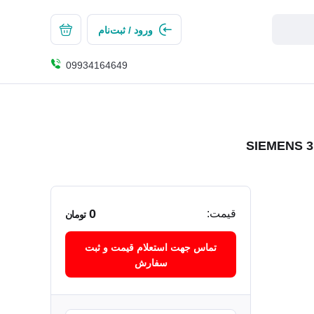
ورود / ثبت‌نام
09934164649
0
قیمت:
تومان
تماس جهت استعلام قیمت و ثبت
سفارش