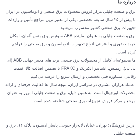
درباره ما
SIEMENS
برق و صنعت جلیلی مرکز فروش محصولات برق صنعتی و اتوماسیون در ایران،
SCHNEIDER
با بیش از ۲۵ سال سابقه تخصصی، یکی از معتبر ترین مراجع تأمین و واردات
تجهیزات برق صنعتی کشور محسوب می‌شود.
فراکو FRAKO
برق و صنعت جلیلی به عنوان نماینده ABB سوئیس و زیمنس آلمان، امکان
درباره ما
خرید حضوری و اینترنتی انواع تجهیزات اتوماسیون و برق صنعتی را فراهم
مقالات تخصصی برق صنعتی
کرده است.
ما مجموعه‌ای کامل از محصولات برق صنعتی برند های معتبر جهانی ABB (ای
بی بی)، زیمنس، اشنایدر الکتریک و FRAKO با تضمین اصالت کالا، قیمت
رقابتی، مشاوره فنی تخصصی و ارسال سریع را عرضه می‌کنیم.
اعتماد هزاران مشتری در سراسر ایران، نتیجه سال ها فعالیت حرفه‌ای و ارائه
محصولات اورجینال است. به همین دلیل، برق و صنعت جلیلی امروز به عنوان
مرجع و مرکز فروش تجهیزات برق صنعتی شناخته شده است.
آدرس فروشگاه: تهران، خیابان لاله‌زار جنوبی، پاساژ ادیسون، پلاک ۱۶، برق و
صنعت جلیلی