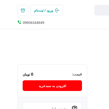
ورود / ثبت‌نام
09934164649
0
قیمت:
تومان
افزودن به سبدخرید
موجود در انبار