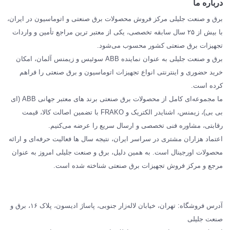
درباره ما
SIEMENS
برق و صنعت جلیلی مرکز فروش محصولات برق صنعتی و اتوماسیون در ایران،
SCHNEIDER
با بیش از ۲۵ سال سابقه تخصصی، یکی از معتبر ترین مراجع تأمین و واردات
تجهیزات برق صنعتی کشور محسوب می‌شود.
فراکو FRAKO
برق و صنعت جلیلی به عنوان نماینده ABB سوئیس و زیمنس آلمان، امکان
درباره ما
خرید حضوری و اینترنتی انواع تجهیزات اتوماسیون و برق صنعتی را فراهم
مقالات تخصصی برق صنعتی
کرده است.
ما مجموعه‌ای کامل از محصولات برق صنعتی برند های معتبر جهانی ABB (ای
بی بی)، زیمنس، اشنایدر الکتریک و FRAKO با تضمین اصالت کالا، قیمت
رقابتی، مشاوره فنی تخصصی و ارسال سریع را عرضه می‌کنیم.
اعتماد هزاران مشتری در سراسر ایران، نتیجه سال ها فعالیت حرفه‌ای و ارائه
محصولات اورجینال است. به همین دلیل، برق و صنعت جلیلی امروز به عنوان
مرجع و مرکز فروش تجهیزات برق صنعتی شناخته شده است.
آدرس فروشگاه: تهران، خیابان لاله‌زار جنوبی، پاساژ ادیسون، پلاک ۱۶، برق و
صنعت جلیلی