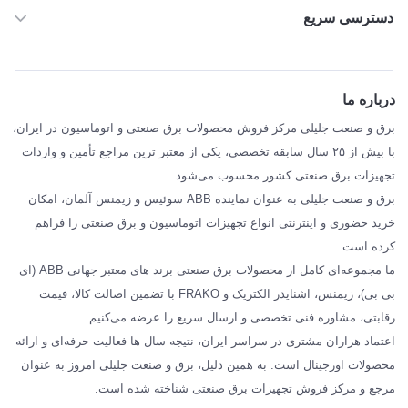
دسترسی سریع
خانه
ABB
درباره ما
SIEMENS
برق و صنعت جلیلی مرکز فروش محصولات برق صنعتی و اتوماسیون در ایران،
SCHNEIDER
با بیش از ۲۵ سال سابقه تخصصی، یکی از معتبر ترین مراجع تأمین و واردات
تجهیزات برق صنعتی کشور محسوب می‌شود.
فراکو FRAKO
برق و صنعت جلیلی به عنوان نماینده ABB سوئیس و زیمنس آلمان، امکان
درباره ما
خرید حضوری و اینترنتی انواع تجهیزات اتوماسیون و برق صنعتی را فراهم
مقالات تخصصی برق صنعتی
کرده است.
ما مجموعه‌ای کامل از محصولات برق صنعتی برند های معتبر جهانی ABB (ای
بی بی)، زیمنس، اشنایدر الکتریک و FRAKO با تضمین اصالت کالا، قیمت
رقابتی، مشاوره فنی تخصصی و ارسال سریع را عرضه می‌کنیم.
اعتماد هزاران مشتری در سراسر ایران، نتیجه سال ها فعالیت حرفه‌ای و ارائه
محصولات اورجینال است. به همین دلیل، برق و صنعت جلیلی امروز به عنوان
مرجع و مرکز فروش تجهیزات برق صنعتی شناخته شده است.