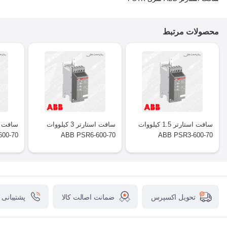
محصولات مرتبط
سافت استارتر 1.5 کیلووات
سافت استارتر 3 کیلووات
00-70
ABB PSR6-600-70
ABB PSR3-600-70
ضمانت اصالت کالا
پشتیبانی
تحویل اکسپرس