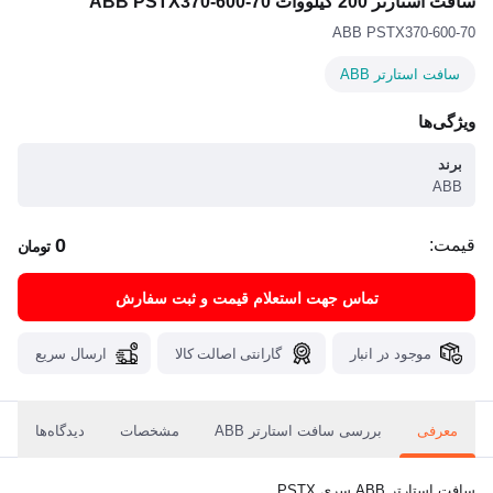
سافت استارتر 200 کیلووات ABB PSTX370-600-70
ABB PSTX370-600-70
سافت استارتر ABB
ویژگی‌ها
برند
ABB
0
قیمت:
تومان
تماس جهت استعلام قیمت و ثبت سفارش
موجود در انبار
گارانتی اصالت کالا
ارسال سریع
معرفی
بررسی سافت استارتر ABB
مشخصات
دیدگاه‌ها
سافت استارتر ABB سری PSTX