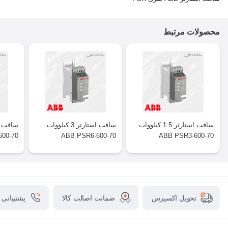
محصولات مرتبط
سافت استارتر 1.5 کیلووات
سافت استارتر 3 کیلووات
00-70
ABB PSR6-600-70
ABB PSR3-600-70
ضمانت اصالت کالا
پشتیبانی
تحویل اکسپرس