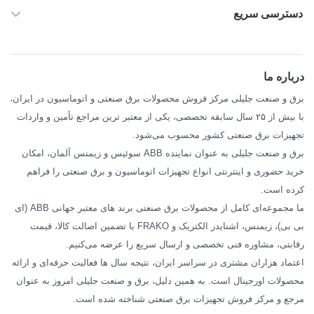
دسترسی سریع
خانه
ABB
درباره ما
SIEMENS
برق و صنعت جلیلی مرکز فروش محصولات برق صنعتی و اتوماسیون در ایران،
SCHNEIDER
با بیش از ۲۵ سال سابقه تخصصی، یکی از معتبر ترین مراجع تأمین و واردات
تجهیزات برق صنعتی کشور محسوب می‌شود.
فراکو FRAKO
برق و صنعت جلیلی به عنوان نماینده ABB سوئیس و زیمنس آلمان، امکان
درباره ما
خرید حضوری و اینترنتی انواع تجهیزات اتوماسیون و برق صنعتی را فراهم
مقالات تخصصی برق صنعتی
کرده است.
ما مجموعه‌ای کامل از محصولات برق صنعتی برند های معتبر جهانی ABB (ای
بی بی)، زیمنس، اشنایدر الکتریک و FRAKO با تضمین اصالت کالا، قیمت
رقابتی، مشاوره فنی تخصصی و ارسال سریع را عرضه می‌کنیم.
اعتماد هزاران مشتری در سراسر ایران، نتیجه سال ها فعالیت حرفه‌ای و ارائه
محصولات اورجینال است. به همین دلیل، برق و صنعت جلیلی امروز به عنوان
مرجع و مرکز فروش تجهیزات برق صنعتی شناخته شده است.