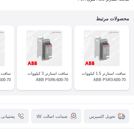
محصولات مرتبط
سافت استارتر 1.5 کیلووات
سافت استارتر 3 کیلووات
00-70
ABB PSR6-600-70
ABB PSR3-600-70
ضمانت اصالت کالا
پشتیبانی
تحویل اکسپرس