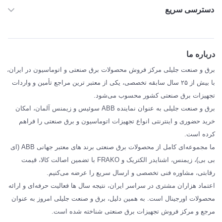
دسترسی سریع
خانه
ABB
درباره ما
SIEMENS
برق و صنعت جلیلی مرکز فروش محصولات برق صنعتی و اتوماسیون در ایران،
SCHNEIDER
با بیش از ۲۵ سال سابقه تخصصی، یکی از معتبر ترین مراجع تأمین و واردات
تجهیزات برق صنعتی کشور محسوب می‌شود.
فراکو FRAKO
برق و صنعت جلیلی به عنوان نماینده ABB سوئیس و زیمنس آلمان، امکان
درباره ما
خرید حضوری و اینترنتی انواع تجهیزات اتوماسیون و برق صنعتی را فراهم
مقالات تخصصی برق صنعتی
کرده است.
ما مجموعه‌ای کامل از محصولات برق صنعتی برند های معتبر جهانی ABB (ای
بی بی)، زیمنس، اشنایدر الکتریک و FRAKO با تضمین اصالت کالا، قیمت
رقابتی، مشاوره فنی تخصصی و ارسال سریع را عرضه می‌کنیم.
اعتماد هزاران مشتری در سراسر ایران، نتیجه سال ها فعالیت حرفه‌ای و ارائه
محصولات اورجینال است. به همین دلیل، برق و صنعت جلیلی امروز به عنوان
مرجع و مرکز فروش تجهیزات برق صنعتی شناخته شده است.