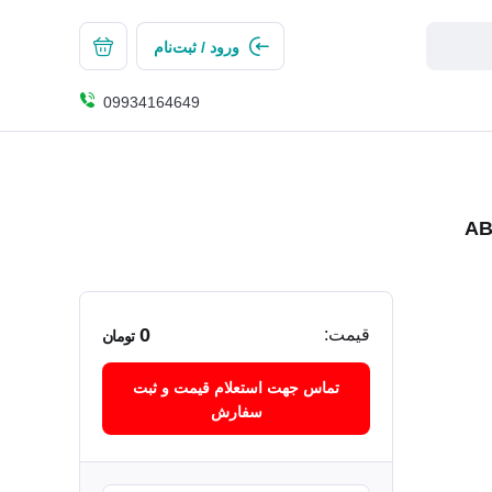
ورود / ثبت‌نام
09934164649
0
قیمت:
تومان
تماس جهت استعلام قیمت و ثبت
سفارش