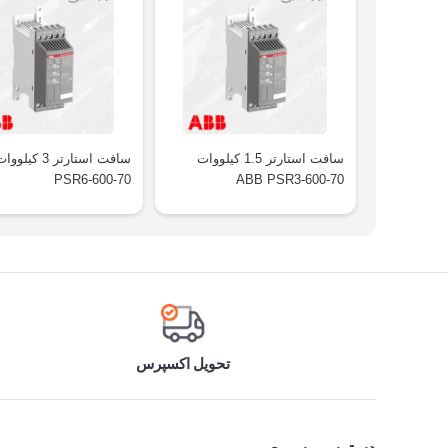
سافت استارتر 1.5 کیلووات
PSR6-600-70
ABB PSR3-600-70
تحویل اکسپرس