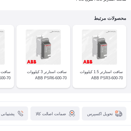
محصولات مرتبط
سافت استارتر 1.5 کیلووات
سافت استارتر 3 کیلووات
00-70
ABB PSR6-600-70
ABB PSR3-600-70
ضمانت اصالت کالا
پشتیبانی
تحویل اکسپرس