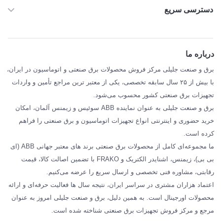
دسترسی سریع
خانه
ABB
درباره ما
SIEMENS
برق و صنعت جلیلی مرکز فروش محصولات برق صنعتی و اتوماسیون در ایران،
SCHNEIDER
با بیش از ۲۵ سال سابقه تخصصی، یکی از معتبر ترین مراجع تأمین و واردات
تجهیزات برق صنعتی کشور محسوب می‌شود.
فراکو FRAKO
برق و صنعت جلیلی به عنوان نماینده ABB سوئیس و زیمنس آلمان، امکان
درباره ما
خرید حضوری و اینترنتی انواع تجهیزات اتوماسیون و برق صنعتی را فراهم
مقالات تخصصی برق صنعتی
کرده است.
ما مجموعه‌ای کامل از محصولات برق صنعتی برند های معتبر جهانی ABB (ای
بی بی)، زیمنس، اشنایدر الکتریک و FRAKO با تضمین اصالت کالا، قیمت
رقابتی، مشاوره فنی تخصصی و ارسال سریع را عرضه می‌کنیم.
اعتماد هزاران مشتری در سراسر ایران، نتیجه سال ها فعالیت حرفه‌ای و ارائه
محصولات اورجینال است. به همین دلیل، برق و صنعت جلیلی امروز به عنوان
مرجع و مرکز فروش تجهیزات برق صنعتی شناخته شده است.