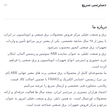
دسترسی سریع
خانه
ABB
درباره ما
SIEMENS
برق و صنعت جلیلی مرکز فروش محصولات برق صنعتی و اتوماسیون در ایران،
SCHNEIDER
با بیش از ۲۵ سال سابقه تخصصی، یکی از معتبر ترین مراجع تأمین و واردات
تجهیزات برق صنعتی کشور محسوب می‌شود.
فراکو FRAKO
برق و صنعت جلیلی به عنوان نماینده ABB سوئیس و زیمنس آلمان، امکان
درباره ما
خرید حضوری و اینترنتی انواع تجهیزات اتوماسیون و برق صنعتی را فراهم
مقالات تخصصی برق صنعتی
کرده است.
ما مجموعه‌ای کامل از محصولات برق صنعتی برند های معتبر جهانی ABB (ای
بی بی)، زیمنس، اشنایدر الکتریک و FRAKO با تضمین اصالت کالا، قیمت
رقابتی، مشاوره فنی تخصصی و ارسال سریع را عرضه می‌کنیم.
اعتماد هزاران مشتری در سراسر ایران، نتیجه سال ها فعالیت حرفه‌ای و ارائه
محصولات اورجینال است. به همین دلیل، برق و صنعت جلیلی امروز به عنوان
مرجع و مرکز فروش تجهیزات برق صنعتی شناخته شده است.