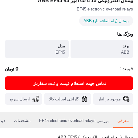
بیمتال الکترونیکی 15 تا 45 آمپر ABB EF45-45
EF45 electronic overload relays
بیمتال (رله اضافه بار) ABB
ویژگی‌ها
برند
مدل
EF45
ABB
0
قیمت:
تومان
تماس جهت استعلام قیمت و ثبت سفارش
موجود در انبار
گارانتی اصالت کالا
ارسال سریع
معرفی
بررسی EF45 electronic overload relays
مشخصات
دیدگ
بیمتال (رله اضافه بار الکترونیکی) ABB EF45