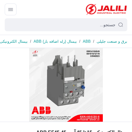
برق و صنعت جلیلی
/
ABB
/
بیمتال (رله اضافه بار) ABB
/
بیمتال الکترونیکی 15 تا 45 آمپر B EF45-45