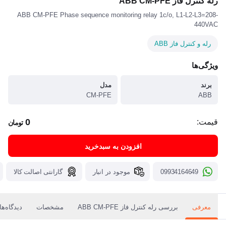
رله کنترل فاز ABB CM-PFE
ABB CM-PFE Phase sequence monitoring relay 1c/o, L1-L2-L3=208-
440VAC
رله و کنترل فاز ABB
ویژگی‌ها
برند
مدل
CM-PFE
ABB
0
قیمت:
تومان
افزودن به سبدخرید
09934164649
موجود در انبار
گارانتی اصالت کالا
معرفی
بررسی رله کنترل فاز ABB CM-PFE
مشخصات
دیدگاه‌ها