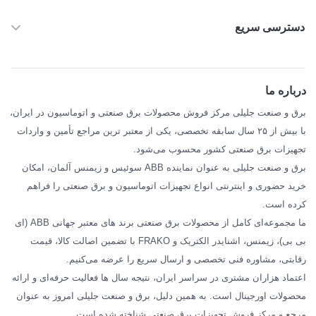
دسترسی سریع
خانه
ABB
درباره ما
SIEMENS
برق و صنعت جلیلی مرکز فروش محصولات برق صنعتی و اتوماسیون در ایران،
SCHNEIDER
با بیش از ۲۵ سال سابقه تخصصی، یکی از معتبر ترین مراجع تأمین و واردات
تجهیزات برق صنعتی کشور محسوب می‌شود.
فراکو FRAKO
برق و صنعت جلیلی به عنوان نماینده ABB سوئیس و زیمنس آلمان، امکان
درباره ما
خرید حضوری و اینترنتی انواع تجهیزات اتوماسیون و برق صنعتی را فراهم
مقالات تخصصی برق صنعتی
کرده است.
ما مجموعه‌ای کامل از محصولات برق صنعتی برند های معتبر جهانی ABB (ای
بی بی)، زیمنس، اشنایدر الکتریک و FRAKO با تضمین اصالت کالا، قیمت
رقابتی، مشاوره فنی تخصصی و ارسال سریع را عرضه می‌کنیم.
اعتماد هزاران مشتری در سراسر ایران، نتیجه سال ها فعالیت حرفه‌ای و ارائه
محصولات اورجینال است. به همین دلیل، برق و صنعت جلیلی امروز به عنوان
مرجع و مرکز فروش تجهیزات برق صنعتی شناخته شده است.