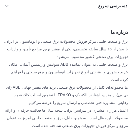
دسترسی سریع
خانه
ABB
درباره ما
SIEMENS
برق و صنعت جلیلی مرکز فروش محصولات برق صنعتی و اتوماسیون در ایران،
SCHNEIDER
با بیش از ۲۵ سال سابقه تخصصی، یکی از معتبر ترین مراجع تأمین و واردات
تجهیزات برق صنعتی کشور محسوب می‌شود.
فراکو FRAKO
برق و صنعت جلیلی به عنوان نماینده ABB سوئیس و زیمنس آلمان، امکان
درباره ما
خرید حضوری و اینترنتی انواع تجهیزات اتوماسیون و برق صنعتی را فراهم
مقالات تخصصی برق صنعتی
کرده است.
ما مجموعه‌ای کامل از محصولات برق صنعتی برند های معتبر جهانی ABB (ای
بی بی)، زیمنس، اشنایدر الکتریک و FRAKO با تضمین اصالت کالا، قیمت
رقابتی، مشاوره فنی تخصصی و ارسال سریع را عرضه می‌کنیم.
اعتماد هزاران مشتری در سراسر ایران، نتیجه سال ها فعالیت حرفه‌ای و ارائه
محصولات اورجینال است. به همین دلیل، برق و صنعت جلیلی امروز به عنوان
مرجع و مرکز فروش تجهیزات برق صنعتی شناخته شده است.