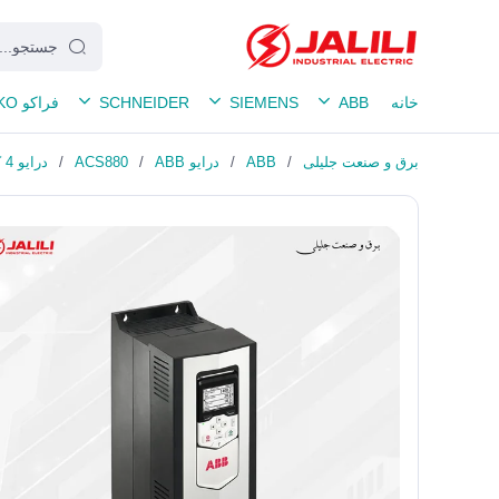
خانه
ABB
SIEMENS
SCHNEIDER
فراکو FRAKO
برق و صنعت جلیلی
/
ABB
/
درایو ABB
/
ACS880
/
درایو 4 کیلووات ABB ACS880-01-09A4-3