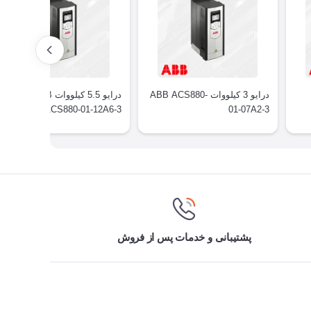
درایو 3 کیلووات ABB ACS880-
درایو 5.5 کیلووات ABB
ACS880-01-12A6-3
01-07A2-3
پشتیبانی و خدمات پس از فروش