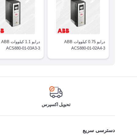
درایو 0.75 کیلووات ABB
درایو 1.1 کیلووات ABB
ACS880-01-03A3-3
ACS880-01-02A4-3
تحویل اکسپرس
دسترسی سریع