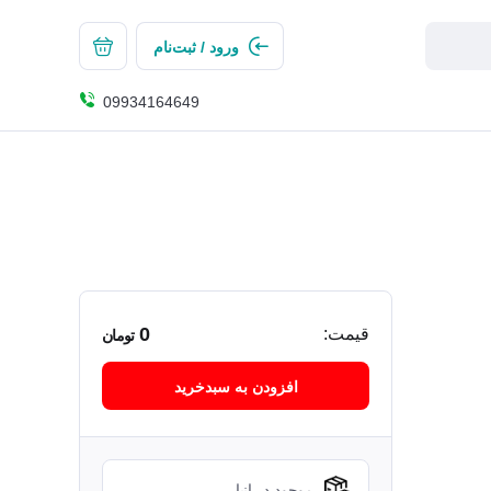
ورود / ثبت‌نام
09934164649
0
قیمت:
تومان
افزودن به سبدخرید
موجود در انبار