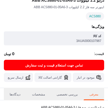
درایو 2.2 کیلووات ABB ACS880-01-05A6-3
اینورتر سه فاز 2.2 کیلووات ABB ACS880-01-05A6-3
ACS880
ویژگی‌ها
کد کالا
3AUA0000107987
0
قیمت:
تومان
تماس جهت استعلام قیمت و ثبت سفارش
موجود در انبار
گارانتی اصالت کالا
ارسال سریع
معرفی
بررسی تخصصی
مشخصات
دیدگاه‌ها
درایو (اینورتر سه فاز) ABB ACS880-01-05A6-3