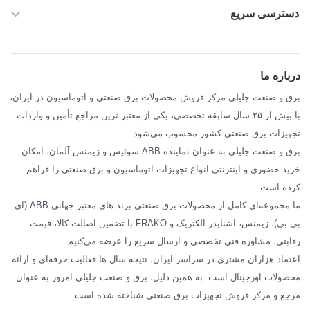
دسترسی سریع
خانه
ABB
درباره ما
SIEMENS
برق و صنعت جلیلی مرکز فروش محصولات برق صنعتی و اتوماسیون در ایران،
SCHNEIDER
با بیش از ۲۵ سال سابقه تخصصی، یکی از معتبر ترین مراجع تأمین و واردات
تجهیزات برق صنعتی کشور محسوب می‌شود.
فراکو FRAKO
برق و صنعت جلیلی به عنوان نماینده ABB سوئیس و زیمنس آلمان، امکان
درباره ما
خرید حضوری و اینترنتی انواع تجهیزات اتوماسیون و برق صنعتی را فراهم
مقالات تخصصی برق صنعتی
کرده است.
ما مجموعه‌ای کامل از محصولات برق صنعتی برند های معتبر جهانی ABB (ای
بی بی)، زیمنس، اشنایدر الکتریک و FRAKO با تضمین اصالت کالا، قیمت
رقابتی، مشاوره فنی تخصصی و ارسال سریع را عرضه می‌کنیم.
اعتماد هزاران مشتری در سراسر ایران، نتیجه سال ها فعالیت حرفه‌ای و ارائه
محصولات اورجینال است. به همین دلیل، برق و صنعت جلیلی امروز به عنوان
مرجع و مرکز فروش تجهیزات برق صنعتی شناخته شده است.