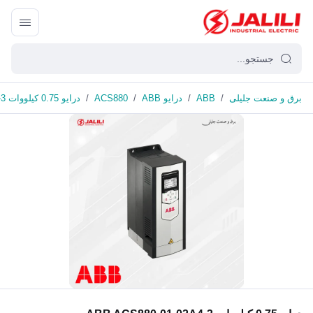
برق و صنعت جلیلی
/
ABB
/
درایو ABB
/
ACS880
/
درایو 0.75 کیلووات ABB ACS880-01-02A4-3