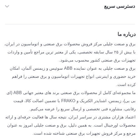
دسترسی سریع
خانه
ABB
درباره ما
SIEMENS
برق و صنعت جلیلی مرکز فروش محصولات برق صنعتی و اتوماسیون در ایران،
SCHNEIDER
با بیش از ۲۵ سال سابقه تخصصی، یکی از معتبر ترین مراجع تأمین و واردات
تجهیزات برق صنعتی کشور محسوب می‌شود.
فراکو FRAKO
برق و صنعت جلیلی به عنوان نماینده ABB سوئیس و زیمنس آلمان، امکان
درباره ما
خرید حضوری و اینترنتی انواع تجهیزات اتوماسیون و برق صنعتی را فراهم
مقالات تخصصی برق صنعتی
کرده است.
ما مجموعه‌ای کامل از محصولات برق صنعتی برند های معتبر جهانی ABB (ای
بی بی)، زیمنس، اشنایدر الکتریک و FRAKO با تضمین اصالت کالا، قیمت
رقابتی، مشاوره فنی تخصصی و ارسال سریع را عرضه می‌کنیم.
اعتماد هزاران مشتری در سراسر ایران، نتیجه سال ها فعالیت حرفه‌ای و ارائه
محصولات اورجینال است. به همین دلیل، برق و صنعت جلیلی امروز به عنوان
مرجع و مرکز فروش تجهیزات برق صنعتی شناخته شده است.