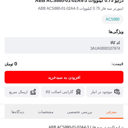
درایو 0.75 کیلووات ABB ACS880-01-02A4-3
اینورتر سه فاز 0.75 کیلووات ABB ACS880-01-02A4-3
ACS880
ویژگی‌ها
کد کالا
3AUA0000107974
0
قیمت:
تومان
افزودن به سبدخرید
موجود در انبار
گارانتی اصالت کالا
ارسال سریع
معرفی
بررسی تخصصی
مشخصات
دیدگاه‌ها
درایو (اینورتر سه فاز) ABB ACS880-01-02A4-3