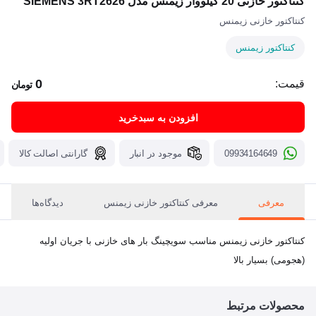
کنتاکتور خازنی 20 کیلووار زیمنس مدل SIEMENS 3RT2626
کنتاکتور خازنی زیمنس
کنتاکتور زیمنس
0
قیمت:
تومان
افزودن به سبدخرید
09934164649
موجود در انبار
گارانتی اصالت کالا
معرفی
معرفی کنتاکتور خازنی زیمنس
دیدگاه‌ها
کنتاکتور خازنی زیمنس مناسب سویچینگ بار های خازنی با جریان اولیه
(هجومی) بسیار بالا
محصولات مرتبط