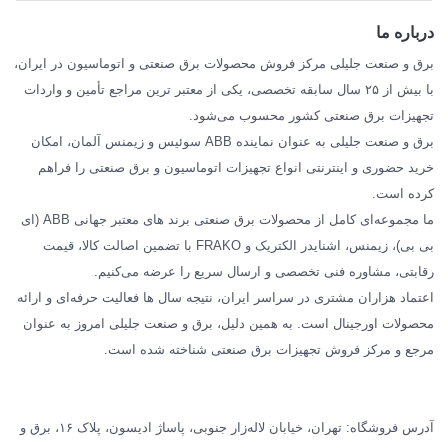
ABB
درباره ما
SIEMENS
برق و صنعت جلیلی مرکز فروش محصولات برق صنعتی و اتوماسیون در ایران،
SCHNEIDER
با بیش از ۲۵ سال سابقه تخصصی، یکی از معتبر ترین مراجع تأمین و واردات
تجهیزات برق صنعتی کشور محسوب می‌شود.
فراکو FRAKO
برق و صنعت جلیلی به عنوان نماینده ABB سوئیس و زیمنس آلمان، امکان
درباره ما
خرید حضوری و اینترنتی انواع تجهیزات اتوماسیون و برق صنعتی را فراهم
مقالات تخصصی برق صنعتی
کرده است.
ما مجموعه‌ای کامل از محصولات برق صنعتی برند های معتبر جهانی ABB (ای
بی بی)، زیمنس، اشنایدر الکتریک و FRAKO با تضمین اصالت کالا، قیمت
رقابتی، مشاوره فنی تخصصی و ارسال سریع را عرضه می‌کنیم.
اعتماد هزاران مشتری در سراسر ایران، نتیجه سال ها فعالیت حرفه‌ای و ارائه
محصولات اورجینال است. به همین دلیل، برق و صنعت جلیلی امروز به عنوان
مرجع و مرکز فروش تجهیزات برق صنعتی شناخته شده است.
آدرس فروشگاه: تهران، خیابان لاله‌زار جنوبی، پاساژ ادیسون، پلاک ۱۶، برق و