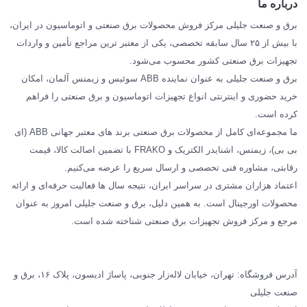
درباره ما
SIEMENS
برق و صنعت جلیلی مرکز فروش محصولات برق صنعتی و اتوماسیون در ایران،
SCHNEIDER
با بیش از ۲۵ سال سابقه تخصصی، یکی از معتبر ترین مراجع تأمین و واردات
تجهیزات برق صنعتی کشور محسوب می‌شود.
فراکو FRAKO
برق و صنعت جلیلی به عنوان نماینده ABB سوئیس و زیمنس آلمان، امکان
درباره ما
خرید حضوری و اینترنتی انواع تجهیزات اتوماسیون و برق صنعتی را فراهم
مقالات تخصصی برق صنعتی
کرده است.
ما مجموعه‌ای کامل از محصولات برق صنعتی برند های معتبر جهانی ABB (ای
بی بی)، زیمنس، اشنایدر الکتریک و FRAKO با تضمین اصالت کالا، قیمت
رقابتی، مشاوره فنی تخصصی و ارسال سریع را عرضه می‌کنیم.
اعتماد هزاران مشتری در سراسر ایران، نتیجه سال ها فعالیت حرفه‌ای و ارائه
محصولات اورجینال است. به همین دلیل، برق و صنعت جلیلی امروز به عنوان
مرجع و مرکز فروش تجهیزات برق صنعتی شناخته شده است.
آدرس فروشگاه: تهران، خیابان لاله‌زار جنوبی، پاساژ ادیسون، پلاک ۱۶، برق و
صنعت جلیلی