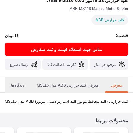
کلید حرارتی 0.63 آمپر ABB MS116-0.63
ABB MS116 Manual Motor Starter
کلید حرارتی ABB
0
قیمت:
تومان
تماس جهت استعلام قیمت و ثبت سفارش
موجود در انبار
گارانتی اصالت کالا
ارسال سریع
معرفی
معرفی کلید حرارتی ABB مدل MS116
دیدگاه‌ها
کلید حرارتی (کلید محافظ موتور-کلید استارتر دستی موتور) ABB مدل MS116
محصولات مرتبط