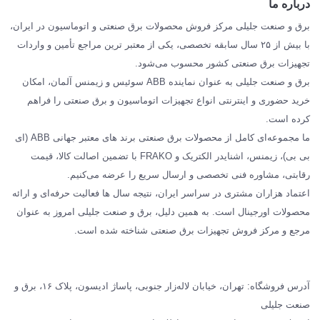
درباره ما
SIEMENS
برق و صنعت جلیلی مرکز فروش محصولات برق صنعتی و اتوماسیون در ایران،
SCHNEIDER
با بیش از ۲۵ سال سابقه تخصصی، یکی از معتبر ترین مراجع تأمین و واردات
تجهیزات برق صنعتی کشور محسوب می‌شود.
فراکو FRAKO
برق و صنعت جلیلی به عنوان نماینده ABB سوئیس و زیمنس آلمان، امکان
درباره ما
خرید حضوری و اینترنتی انواع تجهیزات اتوماسیون و برق صنعتی را فراهم
مقالات تخصصی برق صنعتی
کرده است.
ما مجموعه‌ای کامل از محصولات برق صنعتی برند های معتبر جهانی ABB (ای
بی بی)، زیمنس، اشنایدر الکتریک و FRAKO با تضمین اصالت کالا، قیمت
رقابتی، مشاوره فنی تخصصی و ارسال سریع را عرضه می‌کنیم.
اعتماد هزاران مشتری در سراسر ایران، نتیجه سال ها فعالیت حرفه‌ای و ارائه
محصولات اورجینال است. به همین دلیل، برق و صنعت جلیلی امروز به عنوان
مرجع و مرکز فروش تجهیزات برق صنعتی شناخته شده است.
آدرس فروشگاه: تهران، خیابان لاله‌زار جنوبی، پاساژ ادیسون، پلاک ۱۶، برق و
صنعت جلیلی