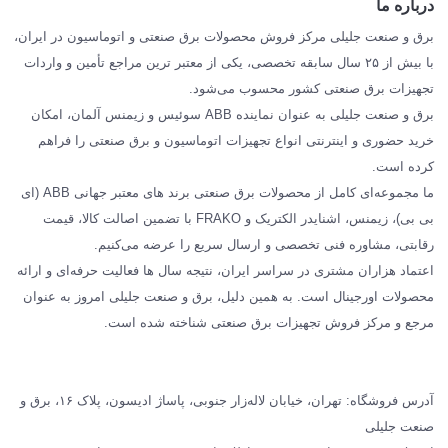
درباره ما
SIEMENS
برق و صنعت جلیلی مرکز فروش محصولات برق صنعتی و اتوماسیون در ایران،
SCHNEIDER
با بیش از ۲۵ سال سابقه تخصصی، یکی از معتبر ترین مراجع تأمین و واردات
تجهیزات برق صنعتی کشور محسوب می‌شود.
فراکو FRAKO
برق و صنعت جلیلی به عنوان نماینده ABB سوئیس و زیمنس آلمان، امکان
درباره ما
خرید حضوری و اینترنتی انواع تجهیزات اتوماسیون و برق صنعتی را فراهم
مقالات تخصصی برق صنعتی
کرده است.
ما مجموعه‌ای کامل از محصولات برق صنعتی برند های معتبر جهانی ABB (ای
بی بی)، زیمنس، اشنایدر الکتریک و FRAKO با تضمین اصالت کالا، قیمت
رقابتی، مشاوره فنی تخصصی و ارسال سریع را عرضه می‌کنیم.
اعتماد هزاران مشتری در سراسر ایران، نتیجه سال ها فعالیت حرفه‌ای و ارائه
محصولات اورجینال است. به همین دلیل، برق و صنعت جلیلی امروز به عنوان
مرجع و مرکز فروش تجهیزات برق صنعتی شناخته شده است.
آدرس فروشگاه: تهران، خیابان لاله‌زار جنوبی، پاساژ ادیسون، پلاک ۱۶، برق و
صنعت جلیلی