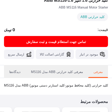
کلید حرارتی 1.6 آمپر ABB MS116-1.6
ABB MS116 Manual Motor Starter
کلید حرارتی ABB
0
قیمت:
تومان
تماس جهت استعلام قیمت و ثبت سفارش
موجود در انبار
گارانتی اصالت کالا
ارسال سریع
معرفی
معرفی کلید حرارتی ABB مدل MS116
دیدگاه‌ها
کلید حرارتی (کلید محافظ موتور-کلید استارتر دستی موتور) ABB مدل MS116
محصولات مرتبط