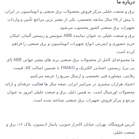
درباره ما
SIEMENS
برق و صنعت جلیلی مرکز فروش محصولات برق صنعتی و اتوماسیون در ایران،
SCHNEIDER
با بیش از ۲۵ سال سابقه تخصصی، یکی از معتبر ترین مراجع تأمین و واردات
تجهیزات برق صنعتی کشور محسوب می‌شود.
فراکو FRAKO
برق و صنعت جلیلی به عنوان نماینده ABB سوئیس و زیمنس آلمان، امکان
درباره ما
خرید حضوری و اینترنتی انواع تجهیزات اتوماسیون و برق صنعتی را فراهم
مقالات تخصصی برق صنعتی
کرده است.
ما مجموعه‌ای کامل از محصولات برق صنعتی برند های معتبر جهانی ABB (ای
بی بی)، زیمنس، اشنایدر الکتریک و FRAKO با تضمین اصالت کالا، قیمت
رقابتی، مشاوره فنی تخصصی و ارسال سریع را عرضه می‌کنیم.
اعتماد هزاران مشتری در سراسر ایران، نتیجه سال ها فعالیت حرفه‌ای و ارائه
محصولات اورجینال است. به همین دلیل، برق و صنعت جلیلی امروز به عنوان
مرجع و مرکز فروش تجهیزات برق صنعتی شناخته شده است.
آدرس فروشگاه: تهران، خیابان لاله‌زار جنوبی، پاساژ ادیسون، پلاک ۱۶، برق و
صنعت جلیلی