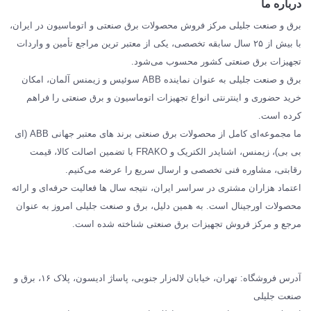
درباره ما
SIEMENS
برق و صنعت جلیلی مرکز فروش محصولات برق صنعتی و اتوماسیون در ایران،
SCHNEIDER
با بیش از ۲۵ سال سابقه تخصصی، یکی از معتبر ترین مراجع تأمین و واردات
تجهیزات برق صنعتی کشور محسوب می‌شود.
فراکو FRAKO
برق و صنعت جلیلی به عنوان نماینده ABB سوئیس و زیمنس آلمان، امکان
درباره ما
خرید حضوری و اینترنتی انواع تجهیزات اتوماسیون و برق صنعتی را فراهم
مقالات تخصصی برق صنعتی
کرده است.
ما مجموعه‌ای کامل از محصولات برق صنعتی برند های معتبر جهانی ABB (ای
بی بی)، زیمنس، اشنایدر الکتریک و FRAKO با تضمین اصالت کالا، قیمت
رقابتی، مشاوره فنی تخصصی و ارسال سریع را عرضه می‌کنیم.
اعتماد هزاران مشتری در سراسر ایران، نتیجه سال ها فعالیت حرفه‌ای و ارائه
محصولات اورجینال است. به همین دلیل، برق و صنعت جلیلی امروز به عنوان
مرجع و مرکز فروش تجهیزات برق صنعتی شناخته شده است.
آدرس فروشگاه: تهران، خیابان لاله‌زار جنوبی، پاساژ ادیسون، پلاک ۱۶، برق و
صنعت جلیلی