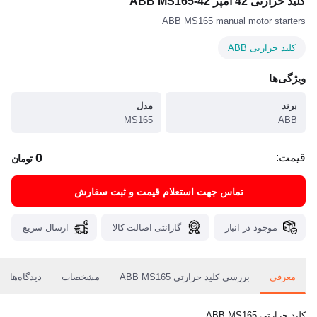
کلید حرارتی 42 آمپر ABB MS165-42
ABB MS165 manual motor starters
کلید حرارتی ABB
ویژگی‌ها
برند
مدل
MS165
ABB
0
قیمت:
تومان
تماس جهت استعلام قیمت و ثبت سفارش
موجود در انبار
گارانتی اصالت کالا
ارسال سریع
معرفی
بررسی کلید حرارتی ABB MS165
مشخصات
دیدگاه‌ها
کلید حرارتی ABB MS165