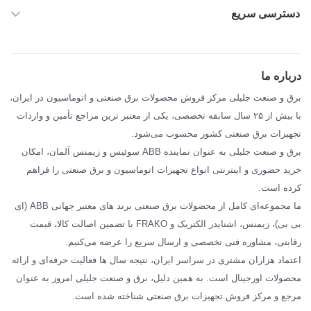
دسترسی سریع
خانه
ABB
درباره ما
SIEMENS
برق و صنعت جلیلی مرکز فروش محصولات برق صنعتی و اتوماسیون در ایران،
SCHNEIDER
با بیش از ۲۵ سال سابقه تخصصی، یکی از معتبر ترین مراجع تأمین و واردات
تجهیزات برق صنعتی کشور محسوب می‌شود.
فراکو FRAKO
برق و صنعت جلیلی به عنوان نماینده ABB سوئیس و زیمنس آلمان، امکان
درباره ما
خرید حضوری و اینترنتی انواع تجهیزات اتوماسیون و برق صنعتی را فراهم
مقالات تخصصی برق صنعتی
کرده است.
ما مجموعه‌ای کامل از محصولات برق صنعتی برند های معتبر جهانی ABB (ای
بی بی)، زیمنس، اشنایدر الکتریک و FRAKO با تضمین اصالت کالا، قیمت
رقابتی، مشاوره فنی تخصصی و ارسال سریع را عرضه می‌کنیم.
اعتماد هزاران مشتری در سراسر ایران، نتیجه سال ها فعالیت حرفه‌ای و ارائه
محصولات اورجینال است. به همین دلیل، برق و صنعت جلیلی امروز به عنوان
مرجع و مرکز فروش تجهیزات برق صنعتی شناخته شده است.