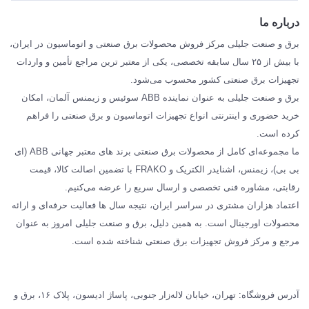
ABB
درباره ما
SIEMENS
برق و صنعت جلیلی مرکز فروش محصولات برق صنعتی و اتوماسیون در ایران،
SCHNEIDER
با بیش از ۲۵ سال سابقه تخصصی، یکی از معتبر ترین مراجع تأمین و واردات
تجهیزات برق صنعتی کشور محسوب می‌شود.
فراکو FRAKO
برق و صنعت جلیلی به عنوان نماینده ABB سوئیس و زیمنس آلمان، امکان
درباره ما
خرید حضوری و اینترنتی انواع تجهیزات اتوماسیون و برق صنعتی را فراهم
مقالات تخصصی برق صنعتی
کرده است.
ما مجموعه‌ای کامل از محصولات برق صنعتی برند های معتبر جهانی ABB (ای
بی بی)، زیمنس، اشنایدر الکتریک و FRAKO با تضمین اصالت کالا، قیمت
رقابتی، مشاوره فنی تخصصی و ارسال سریع را عرضه می‌کنیم.
اعتماد هزاران مشتری در سراسر ایران، نتیجه سال ها فعالیت حرفه‌ای و ارائه
محصولات اورجینال است. به همین دلیل، برق و صنعت جلیلی امروز به عنوان
مرجع و مرکز فروش تجهیزات برق صنعتی شناخته شده است.
آدرس فروشگاه: تهران، خیابان لاله‌زار جنوبی، پاساژ ادیسون، پلاک ۱۶، برق و