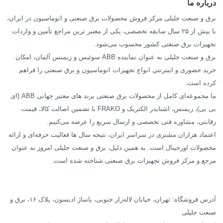
درباره ما
SIEMENS
برق و صنعت جلیلی مرکز فروش محصولات برق صنعتی و اتوماسیون در ایران،
SCHNEIDER
با بیش از ۲۵ سال سابقه تخصصی، یکی از معتبر ترین مراجع تأمین و واردات
تجهیزات برق صنعتی کشور محسوب می‌شود.
فراکو FRAKO
برق و صنعت جلیلی به عنوان نماینده ABB سوئیس و زیمنس آلمان، امکان
درباره ما
خرید حضوری و اینترنتی انواع تجهیزات اتوماسیون و برق صنعتی را فراهم
مقالات تخصصی برق صنعتی
کرده است.
ما مجموعه‌ای کامل از محصولات برق صنعتی برند های معتبر جهانی ABB (ای
بی بی)، زیمنس، اشنایدر الکتریک و FRAKO با تضمین اصالت کالا، قیمت
رقابتی، مشاوره فنی تخصصی و ارسال سریع را عرضه می‌کنیم.
اعتماد هزاران مشتری در سراسر ایران، نتیجه سال ها فعالیت حرفه‌ای و ارائه
محصولات اورجینال است. به همین دلیل، برق و صنعت جلیلی امروز به عنوان
مرجع و مرکز فروش تجهیزات برق صنعتی شناخته شده است.
آدرس فروشگاه: تهران، خیابان لاله‌زار جنوبی، پاساژ ادیسون، پلاک ۱۶، برق و
صنعت جلیلی