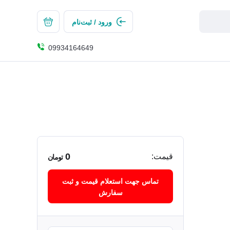
ورود / ثبت‌نام
09934164649
0
قیمت:
تومان
تماس جهت استعلام قیمت و ثبت
سفارش