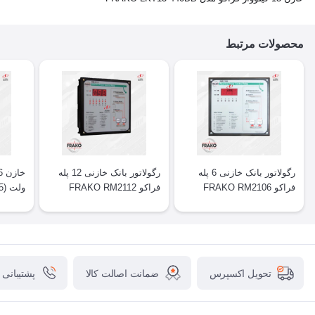
محصولات مرتبط
رگولاتور بانک خازنی 6 پله
رگولاتور بانک خازنی 12 پله
فراکو FRAKO RM2106
فراکو FRAKO RM2112
480-DL
ضمانت اصالت کالا
پشتیبانی
تحویل اکسپرس