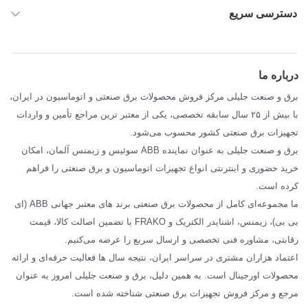
دسترسی سریع
خانه
ABB
درباره ما
SIEMENS
برق و صنعت جلیلی مرکز فروش محصولات برق صنعتی و اتوماسیون در ایران،
SCHNEIDER
با بیش از ۲۵ سال سابقه تخصصی، یکی از معتبر ترین مراجع تأمین و واردات
تجهیزات برق صنعتی کشور محسوب می‌شود.
فراکو FRAKO
برق و صنعت جلیلی به عنوان نماینده ABB سوئیس و زیمنس آلمان، امکان
درباره ما
خرید حضوری و اینترنتی انواع تجهیزات اتوماسیون و برق صنعتی را فراهم
مقالات تخصصی برق صنعتی
کرده است.
ما مجموعه‌ای کامل از محصولات برق صنعتی برند های معتبر جهانی ABB (ای
بی بی)، زیمنس، اشنایدر الکتریک و FRAKO با تضمین اصالت کالا، قیمت
رقابتی، مشاوره فنی تخصصی و ارسال سریع را عرضه می‌کنیم.
اعتماد هزاران مشتری در سراسر ایران، نتیجه سال ها فعالیت حرفه‌ای و ارائه
محصولات اورجینال است. به همین دلیل، برق و صنعت جلیلی امروز به عنوان
مرجع و مرکز فروش تجهیزات برق صنعتی شناخته شده است.