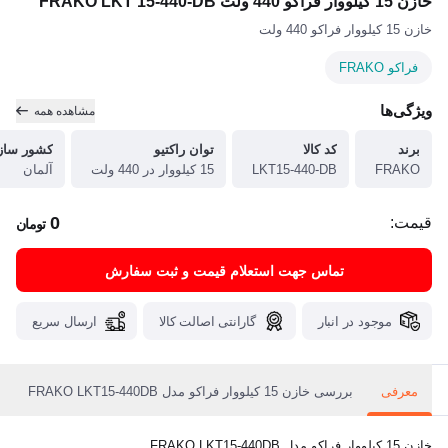
خازن 15 کیلووار فراکو 440 ولت FRAKO LKT 15-440-DB
خازن 15 کیلووار فراکو 440 ولت
فراکو FRAKO
ویژگی‌ها
مشاهده همه
برند
کد کالا
توان راکتیو
کشور ساز
FRAKO
LKT15-440-DB
15 کیلووار در 440 ولت
آلمان
0
قیمت:
تومان
تماس جهت استعلام قیمت و ثبت سفارش
موجود در انبار
گارانتی اصالت کالا
ارسال سریع
معرفی
بررسی خازن 15 کیلووار فراکو مدل FRAKO LKT15-440DB
خازن 15 کیلووار فراکو مدل FRAKO LKT15-440DB