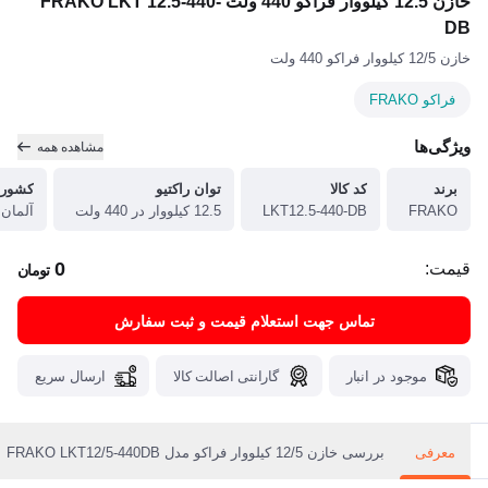
خازن 12.5 کیلووار فراکو 440 ولت FRAKO LKT 12.5-440-
DB
خازن 12/5 کیلووار فراکو 440 ولت
فراکو FRAKO
ویژگی‌ها
مشاهده همه
برند
کد کالا
توان راکتیو
کشور 
FRAKO
LKT12.5-440-DB
12.5 کیلووار در 440 ولت
آلمان
0
قیمت:
تومان
تماس جهت استعلام قیمت و ثبت سفارش
موجود در انبار
گارانتی اصالت کالا
ارسال سریع
معرفی
بررسی خازن 12/5 کیلووار فراکو مدل FRAKO LKT12/5-440DB