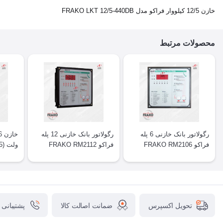
خازن 12/5 کیلووار فراکو مدل FRAKO LKT 12/5-440DB
محصولات مرتبط
رگولاتور بانک خازنی 6 پله
رگولاتور بانک خازنی 12 پله
فراکو FRAKO RM2106
فراکو FRAKO RM2112
480-DL
ضمانت اصالت کالا
پشتیبانی
تحویل اکسپرس