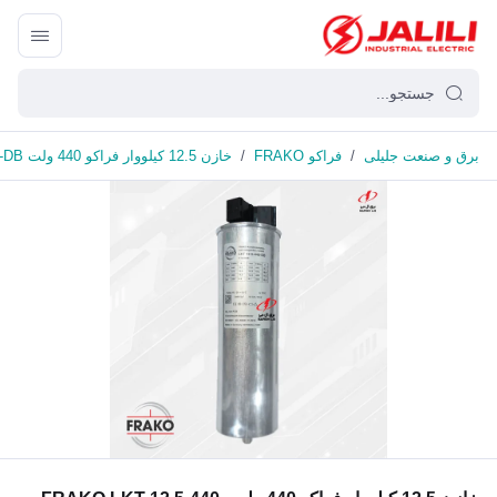
برق و صنعت جلیلی
/
فراکو FRAKO
/
خازن 12.5 کیلووار فراکو 440 ولت FRAKO LKT 12.5-440-DB