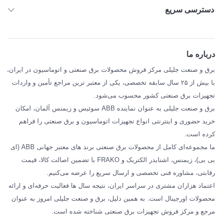
دسترسی سریع
خانه
ABB
درباره ما
SIEMENS
برق و صنعت جلیلی مرکز فروش محصولات برق صنعتی و اتوماسیون در ایران،
SCHNEIDER
با بیش از ۲۵ سال سابقه تخصصی، یکی از معتبر ترین مراجع تأمین و واردات
تجهیزات برق صنعتی کشور محسوب می‌شود.
فراکو FRAKO
برق و صنعت جلیلی به عنوان نماینده ABB سوئیس و زیمنس آلمان، امکان
درباره ما
خرید حضوری و اینترنتی انواع تجهیزات اتوماسیون و برق صنعتی را فراهم
مقالات تخصصی برق صنعتی
کرده است.
ما مجموعه‌ای کامل از محصولات برق صنعتی برند های معتبر جهانی ABB (ای
بی بی)، زیمنس، اشنایدر الکتریک و FRAKO با تضمین اصالت کالا، قیمت
رقابتی، مشاوره فنی تخصصی و ارسال سریع را عرضه می‌کنیم.
اعتماد هزاران مشتری در سراسر ایران، نتیجه سال ها فعالیت حرفه‌ای و ارائه
محصولات اورجینال است. به همین دلیل، برق و صنعت جلیلی امروز به عنوان
مرجع و مرکز فروش تجهیزات برق صنعتی شناخته شده است.