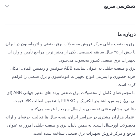
دسترسی سریع
خانه
ABB
درباره ما
SIEMENS
برق و صنعت جلیلی مرکز فروش محصولات برق صنعتی و اتوماسیون در ایران،
SCHNEIDER
با بیش از ۲۵ سال سابقه تخصصی، یکی از معتبر ترین مراجع تأمین و واردات
تجهیزات برق صنعتی کشور محسوب می‌شود.
فراکو FRAKO
برق و صنعت جلیلی به عنوان نماینده ABB سوئیس و زیمنس آلمان، امکان
درباره ما
خرید حضوری و اینترنتی انواع تجهیزات اتوماسیون و برق صنعتی را فراهم
مقالات تخصصی برق صنعتی
کرده است.
ما مجموعه‌ای کامل از محصولات برق صنعتی برند های معتبر جهانی ABB (ای
بی بی)، زیمنس، اشنایدر الکتریک و FRAKO با تضمین اصالت کالا، قیمت
رقابتی، مشاوره فنی تخصصی و ارسال سریع را عرضه می‌کنیم.
اعتماد هزاران مشتری در سراسر ایران، نتیجه سال ها فعالیت حرفه‌ای و ارائه
محصولات اورجینال است. به همین دلیل، برق و صنعت جلیلی امروز به عنوان
مرجع و مرکز فروش تجهیزات برق صنعتی شناخته شده است.