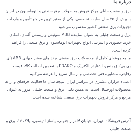
درباره ما
SIEMENS
برق و صنعت جلیلی مرکز فروش محصولات برق صنعتی و اتوماسیون در ایران،
SCHNEIDER
با بیش از ۲۵ سال سابقه تخصصی، یکی از معتبر ترین مراجع تأمین و واردات
تجهیزات برق صنعتی کشور محسوب می‌شود.
فراکو FRAKO
برق و صنعت جلیلی به عنوان نماینده ABB سوئیس و زیمنس آلمان، امکان
درباره ما
خرید حضوری و اینترنتی انواع تجهیزات اتوماسیون و برق صنعتی را فراهم
مقالات تخصصی برق صنعتی
کرده است.
ما مجموعه‌ای کامل از محصولات برق صنعتی برند های معتبر جهانی ABB (ای
بی بی)، زیمنس، اشنایدر الکتریک و FRAKO با تضمین اصالت کالا، قیمت
رقابتی، مشاوره فنی تخصصی و ارسال سریع را عرضه می‌کنیم.
اعتماد هزاران مشتری در سراسر ایران، نتیجه سال ها فعالیت حرفه‌ای و ارائه
محصولات اورجینال است. به همین دلیل، برق و صنعت جلیلی امروز به عنوان
مرجع و مرکز فروش تجهیزات برق صنعتی شناخته شده است.
آدرس فروشگاه: تهران، خیابان لاله‌زار جنوبی، پاساژ ادیسون، پلاک ۱۶، برق و
صنعت جلیلی