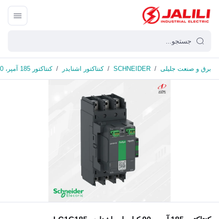
برق و صنعت جلیلی
/
SCHNEIDER
/
کنتاکتور اشنایدر
/
کنتاکتور 185 آمپر، 90 کیلووات اشنایدر LC1G185