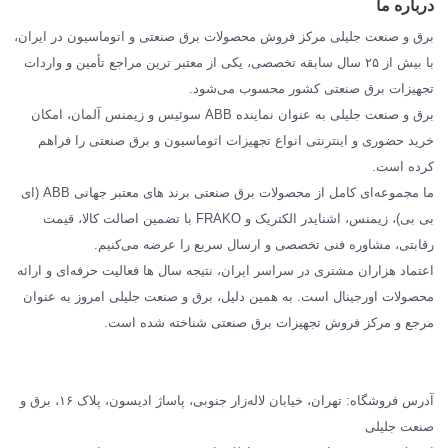
درباره ما
SIEMENS
برق و صنعت جلیلی مرکز فروش محصولات برق صنعتی و اتوماسیون در ایران،
SCHNEIDER
با بیش از ۲۵ سال سابقه تخصصی، یکی از معتبر ترین مراجع تأمین و واردات
تجهیزات برق صنعتی کشور محسوب می‌شود.
فراکو FRAKO
برق و صنعت جلیلی به عنوان نماینده ABB سوئیس و زیمنس آلمان، امکان
درباره ما
خرید حضوری و اینترنتی انواع تجهیزات اتوماسیون و برق صنعتی را فراهم
مقالات تخصصی برق صنعتی
کرده است.
ما مجموعه‌ای کامل از محصولات برق صنعتی برند های معتبر جهانی ABB (ای
بی بی)، زیمنس، اشنایدر الکتریک و FRAKO با تضمین اصالت کالا، قیمت
رقابتی، مشاوره فنی تخصصی و ارسال سریع را عرضه می‌کنیم.
اعتماد هزاران مشتری در سراسر ایران، نتیجه سال ها فعالیت حرفه‌ای و ارائه
محصولات اورجینال است. به همین دلیل، برق و صنعت جلیلی امروز به عنوان
مرجع و مرکز فروش تجهیزات برق صنعتی شناخته شده است.
آدرس فروشگاه: تهران، خیابان لاله‌زار جنوبی، پاساژ ادیسون، پلاک ۱۶، برق و
صنعت جلیلی