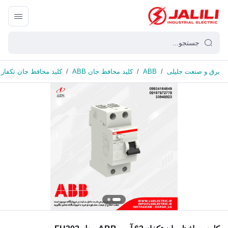
برق و صنعت جلیلی
/
ABB
/
کلید محافظ جان ABB
/
کلید محافظ جان تکفاز 63 آمپر ABB مدل FH202