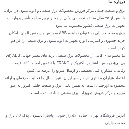
درباره ما
SIEMENS
برق و صنعت جلیلی مرکز فروش محصولات برق صنعتی و اتوماسیون در ایران،
SCHNEIDER
با بیش از ۲۵ سال سابقه تخصصی، یکی از معتبر ترین مراجع تأمین و واردات
تجهیزات برق صنعتی کشور محسوب می‌شود.
فراکو FRAKO
برق و صنعت جلیلی به عنوان نماینده ABB سوئیس و زیمنس آلمان، امکان
درباره ما
خرید حضوری و اینترنتی انواع تجهیزات اتوماسیون و برق صنعتی را فراهم
مقالات تخصصی برق صنعتی
کرده است.
ما مجموعه‌ای کامل از محصولات برق صنعتی برند های معتبر جهانی ABB (ای
بی بی)، زیمنس، اشنایدر الکتریک و FRAKO با تضمین اصالت کالا، قیمت
رقابتی، مشاوره فنی تخصصی و ارسال سریع را عرضه می‌کنیم.
اعتماد هزاران مشتری در سراسر ایران، نتیجه سال ها فعالیت حرفه‌ای و ارائه
محصولات اورجینال است. به همین دلیل، برق و صنعت جلیلی امروز به عنوان
مرجع و مرکز فروش تجهیزات برق صنعتی شناخته شده است.
آدرس فروشگاه: تهران، خیابان لاله‌زار جنوبی، پاساژ ادیسون، پلاک ۱۶، برق و
صنعت جلیلی