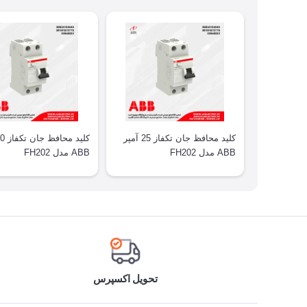
کلید محافظ جان تکفاز 25 آمپر
ABB مدل FH202
ABB مدل FH202
تحویل اکسپرس