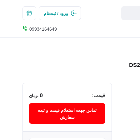
ورود / ثبت‌نام
09934164649
0
قیمت:
تومان
تماس جهت استعلام قیمت و ثبت
سفارش