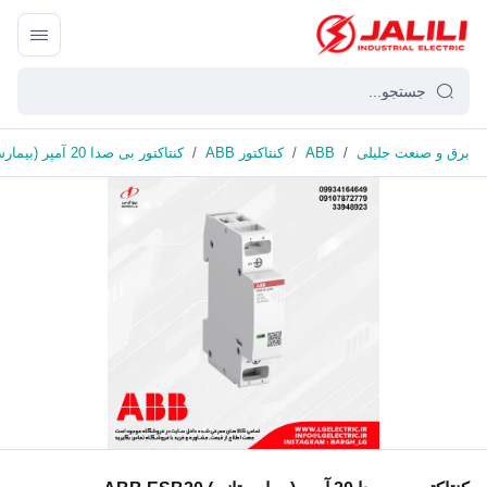
برق و صنعت جلیلی
/
ABB
/
کنتاکتور ABB
/
کنتاکتور بی صدا 20 آمپر (بیمارستانی) ABB ESB20