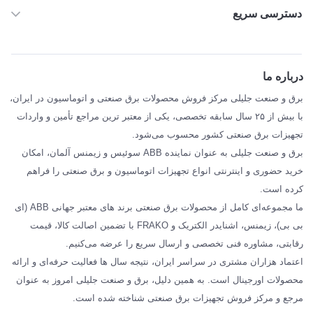
دسترسی سریع
خانه
ABB
درباره ما
SIEMENS
برق و صنعت جلیلی مرکز فروش محصولات برق صنعتی و اتوماسیون در ایران،
SCHNEIDER
با بیش از ۲۵ سال سابقه تخصصی، یکی از معتبر ترین مراجع تأمین و واردات
تجهیزات برق صنعتی کشور محسوب می‌شود.
فراکو FRAKO
برق و صنعت جلیلی به عنوان نماینده ABB سوئیس و زیمنس آلمان، امکان
درباره ما
خرید حضوری و اینترنتی انواع تجهیزات اتوماسیون و برق صنعتی را فراهم
مقالات تخصصی برق صنعتی
کرده است.
ما مجموعه‌ای کامل از محصولات برق صنعتی برند های معتبر جهانی ABB (ای
بی بی)، زیمنس، اشنایدر الکتریک و FRAKO با تضمین اصالت کالا، قیمت
رقابتی، مشاوره فنی تخصصی و ارسال سریع را عرضه می‌کنیم.
اعتماد هزاران مشتری در سراسر ایران، نتیجه سال ها فعالیت حرفه‌ای و ارائه
محصولات اورجینال است. به همین دلیل، برق و صنعت جلیلی امروز به عنوان
مرجع و مرکز فروش تجهیزات برق صنعتی شناخته شده است.