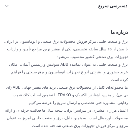
دسترسی سریع
خانه
ABB
درباره ما
SIEMENS
برق و صنعت جلیلی مرکز فروش محصولات برق صنعتی و اتوماسیون در ایران،
SCHNEIDER
با بیش از ۲۵ سال سابقه تخصصی، یکی از معتبر ترین مراجع تأمین و واردات
تجهیزات برق صنعتی کشور محسوب می‌شود.
فراکو FRAKO
برق و صنعت جلیلی به عنوان نماینده ABB سوئیس و زیمنس آلمان، امکان
درباره ما
خرید حضوری و اینترنتی انواع تجهیزات اتوماسیون و برق صنعتی را فراهم
مقالات تخصصی برق صنعتی
کرده است.
ما مجموعه‌ای کامل از محصولات برق صنعتی برند های معتبر جهانی ABB (ای
بی بی)، زیمنس، اشنایدر الکتریک و FRAKO با تضمین اصالت کالا، قیمت
رقابتی، مشاوره فنی تخصصی و ارسال سریع را عرضه می‌کنیم.
اعتماد هزاران مشتری در سراسر ایران، نتیجه سال ها فعالیت حرفه‌ای و ارائه
محصولات اورجینال است. به همین دلیل، برق و صنعت جلیلی امروز به عنوان
مرجع و مرکز فروش تجهیزات برق صنعتی شناخته شده است.