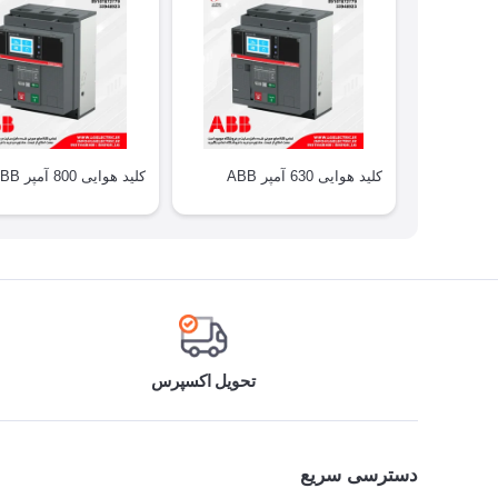
کلید هوایی 630 آمپر ABB
کلید هوایی 800 آمپر ABB
تحویل اکسپرس
دسترسی سریع