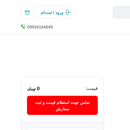
ورود / ثبت‌نام
09934164649
0
قیمت:
تومان
تماس جهت استعلام قیمت و ثبت
سفارش