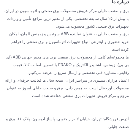
درباره ما
SIEMENS
برق و صنعت جلیلی مرکز فروش محصولات برق صنعتی و اتوماسیون در ایران،
SCHNEIDER
با بیش از ۲۵ سال سابقه تخصصی، یکی از معتبر ترین مراجع تأمین و واردات
تجهیزات برق صنعتی کشور محسوب می‌شود.
فراکو FRAKO
برق و صنعت جلیلی به عنوان نماینده ABB سوئیس و زیمنس آلمان، امکان
درباره ما
خرید حضوری و اینترنتی انواع تجهیزات اتوماسیون و برق صنعتی را فراهم
مقالات تخصصی برق صنعتی
کرده است.
ما مجموعه‌ای کامل از محصولات برق صنعتی برند های معتبر جهانی ABB (ای
بی بی)، زیمنس، اشنایدر الکتریک و FRAKO با تضمین اصالت کالا، قیمت
رقابتی، مشاوره فنی تخصصی و ارسال سریع را عرضه می‌کنیم.
اعتماد هزاران مشتری در سراسر ایران، نتیجه سال ها فعالیت حرفه‌ای و ارائه
محصولات اورجینال است. به همین دلیل، برق و صنعت جلیلی امروز به عنوان
مرجع و مرکز فروش تجهیزات برق صنعتی شناخته شده است.
آدرس فروشگاه: تهران، خیابان لاله‌زار جنوبی، پاساژ ادیسون، پلاک ۱۶، برق و
صنعت جلیلی