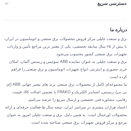
دسترسی سریع
خانه
ABB
درباره ما
SIEMENS
برق و صنعت جلیلی مرکز فروش محصولات برق صنعتی و اتوماسیون در ایران،
SCHNEIDER
با بیش از ۲۵ سال سابقه تخصصی، یکی از معتبر ترین مراجع تأمین و واردات
تجهیزات برق صنعتی کشور محسوب می‌شود.
فراکو FRAKO
برق و صنعت جلیلی به عنوان نماینده ABB سوئیس و زیمنس آلمان، امکان
درباره ما
خرید حضوری و اینترنتی انواع تجهیزات اتوماسیون و برق صنعتی را فراهم
مقالات تخصصی برق صنعتی
کرده است.
ما مجموعه‌ای کامل از محصولات برق صنعتی برند های معتبر جهانی ABB (ای
بی بی)، زیمنس، اشنایدر الکتریک و FRAKO با تضمین اصالت کالا، قیمت
رقابتی، مشاوره فنی تخصصی و ارسال سریع را عرضه می‌کنیم.
اعتماد هزاران مشتری در سراسر ایران، نتیجه سال ها فعالیت حرفه‌ای و ارائه
محصولات اورجینال است. به همین دلیل، برق و صنعت جلیلی امروز به عنوان
مرجع و مرکز فروش تجهیزات برق صنعتی شناخته شده است.