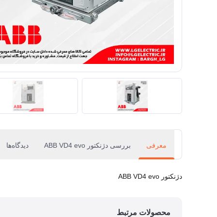
معرفی
بررسی دژنکتور ABB VD4 evo
دیدگاه‌ها
دژنکتور ABB VD4 evo
محصولات مرتبط