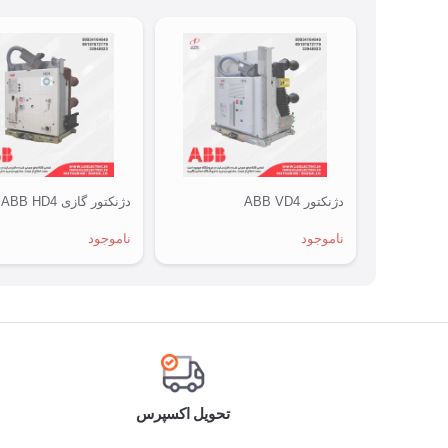
دژنکتور ABB VD4
دژنکتور گازی ABB HD4
ناموجود
ناموجود
تحویل اکسپرس